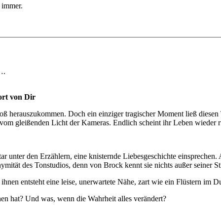
h immer.
….
ort von Dir
ß herauszukommen. Doch ein einziger tragischer Moment ließ diesen Tr
vom gleißenden Licht der Kameras. Endlich scheint ihr Leben wieder r
unter den Erzählern, eine knisternde Liebesgeschichte einsprechen. Au
ymität des Tonstudios, denn von Brock kennt sie nichts außer seiner S
hnen entsteht eine leise, unerwartete Nähe, zart wie ein Flüstern im D
en hat? Und was, wenn die Wahrheit alles verändert?