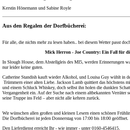
Kerstin Hönemann und Sabine Royle
Aus den Regalen der Dorfbücherei:
Für alle, die nichts mehr zu lesen haben.. bei diesem Wetter passt doc
Mick Herron - Joe Country: Ein Fall für d
In Slough House, dem Abstellgleis des MI5, werden Erinnerungen w
nur leider keine guten.
Catherine Standish kauft wieder Alkohol, und Louisa Guy wühlt in
Trümmern einer alten Liebe. Jackson Lamb quittiert das höchstens mi
und einem Schluck Whiskey, doch selbst ihn holen die dunklen Schat
Vergangenheit ein. Auf der Suche nach einem altbekannten Verräter s
seine Truppe ins Feld – aber nicht alle kehren zurück.
Wir wünschen allen großen und kleinen Lesern einen schönen Frühli
Die Dorfbücherei ist jeden Donnerstag von 17:00 bis 18:00 geöffne
Den Lieferdienst erreicht Ihr - wie immer - unter 0160-4546415.