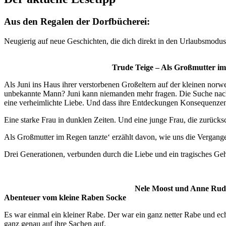
Aus den Regalen der Dorfbücherei:
Neugierig auf neue Geschichten, die dich direkt in den Urlaubsmodus 
Trude Teige – Als Großmutter im
Als Juni ins Haus ihrer verstorbenen Großeltern auf der kleinen norwe
unbekannte Mann? Juni kann niemanden mehr fragen. Die Suche nach de
eine verheimlichte Liebe. Und dass ihre Entdeckungen Konsequenzen 
Eine starke Frau in dunklen Zeiten. Und eine junge Frau, die zurüc
Als Großmutter im Regen tanzte‘ erzählt davon, wie uns die Vergangen
Drei Generationen, verbunden durch die Liebe und ein tragisches Ge
Nele Moost und Anne Rudo
Abenteuer vom kleine Raben Socke
Es war einmal ein kleiner Rabe. Der war ein ganz netter Rabe und ec
ganz genau auf ihre Sachen auf.