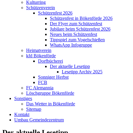
Kulturring
Schützenverein
Schützenfest 2026
Schützenfest in Bökenförde 2026
Der Flyer zum Schützenfest
Jubilare beim Schützenfest 2026
Neues beim Schützenfest
Tippspiel zum Vogelschießen
WhatsApp Infogruppe
Heimatverein
kfd Bökenförde
Dorfbücherei
Der aktuelle Lesetipp
Lesetipp Archiv 2025
Sonniger Herbst
FCB
FC Alemannia
Löschgruppe Bökenförde
Sonstiges
Das Wetter in Bökenförde
Sitemap
Kontakt
Umbau Gemeindezentrum
Der aktuelle Lesetipp