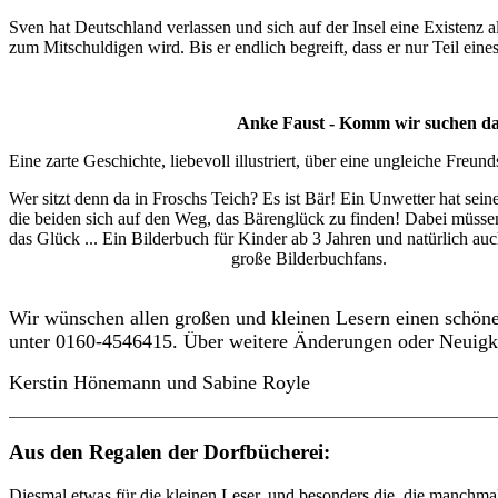
Sven hat Deutschland verlassen und sich auf der Insel eine Existenz
zum Mitschuldigen wird. Bis er endlich begreift, dass er nur Teil ein
Anke Faust - Komm wir suchen da
Eine zarte Geschichte, liebevoll illustriert, über eine ungleiche Freun
Wer sitzt denn da in Froschs Teich? Es ist Bär! Ein Unwetter hat se
die beiden sich auf den Weg, das Bärenglück zu finden! Dabei müssen 
das Glück ... Ein Bilderbuch für Kinder ab 3 Jahren und natürlich auc
große Bilderbuchfans.
Wir wünschen allen großen und kleinen Lesern einen schönen
unter 0160-4546415. Über weitere Änderungen oder Neuigke
Kerstin Hönemann und Sabine Royle
Aus den Regalen der Dorfbücherei:
Diesmal etwas für die kleinen Leser, und besonders die, die manchm