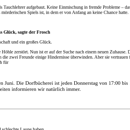
 als Tauchlehrer aufgebaut. Keine Einmischung in fremde Probleme – da
es mörderischen Spiels ist, in dem er von Anfang an keine Chance hatte.
s Glück, sagte der Frosch
dschaft und ein großes Glück.
ine Höhle zerstört. Nun ist er auf der Suche nach einem neuen Zuhause
die zwei Freunde einige Hindernisse überwinden. Aber sie vertrauen fe
h für
 Juni. Die Dorfbücherei ist jeden Donnerstag von 17:00 bis 1
iten informieren wir natürlich immer.
al schlechte Laune haben.