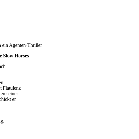
h ein Agenten-Thriller
ie Slow Horses
ach –
 den
t Flatulenz
ten seiner
chickt er
ng.
t.